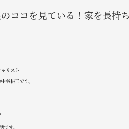
根のココを見ている！家を長持
シャリスト
の
中谷耕三
です。
つ
話です。