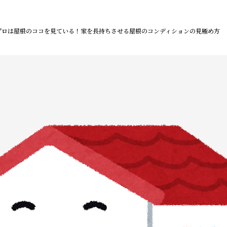
プロは屋根のココを見ている！家を長持ちさせる屋根のコンディションの見極め方