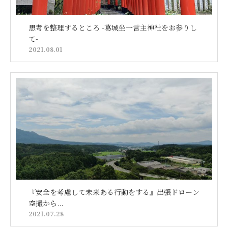
思考を整理するところ -葛城坐一言主神社をお参りし
て-
2021.08.01
『安全を考慮して未来ある行動をする』出張ドローン
空撮から...
2021.07.28