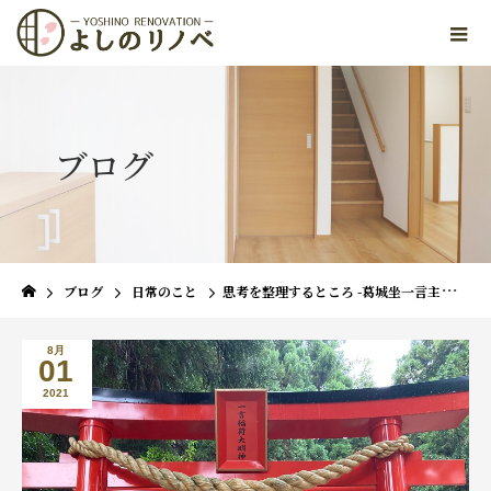
ブログ
ブログ
日常のこと
思考を整理するところ -葛城坐一言主神社をお参りして-
8月
01
2021