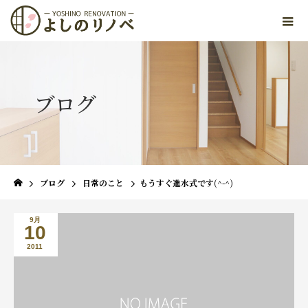
ブログ
ブログ
日常のこと
もうすぐ進水式です(^-^)
9月
10
2011