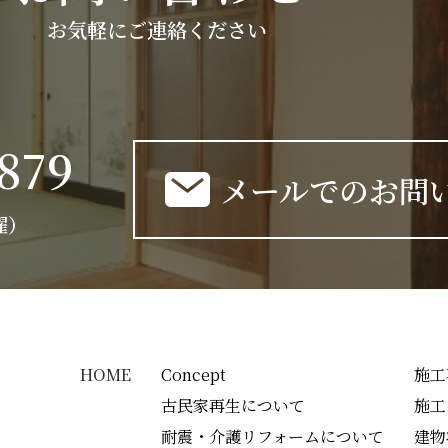
お気軽にご連絡ください
-879
メールでのお問
日曜）
HOME
Concept
施工
古民家再生について
施工
耐震・介護リフォームについて
建物