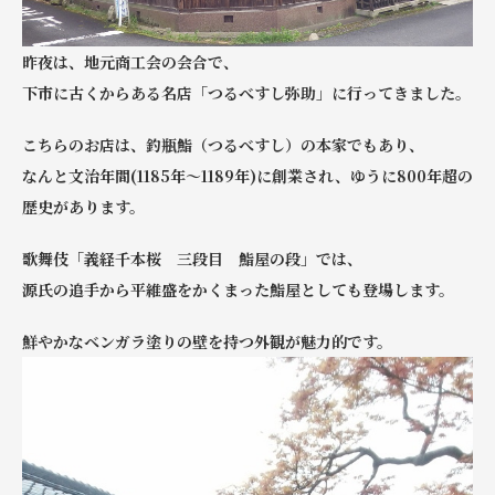
昨夜は、地元商工会の会合で、
下市に古くからある名店「つるべすし弥助」に行ってきました。
こちらのお店は、釣瓶鮨（つるべすし）の本家でもあり、
なんと文治年間(1185年〜1189年)に創業され、ゆうに800年超の
歴史があります。
歌舞伎「義経千本桜 三段目 鮨屋の段」では、
源氏の追手から平維盛をかくまった鮨屋としても登場します。
鮮やかなベンガラ塗りの壁を持つ外観が魅力的です。