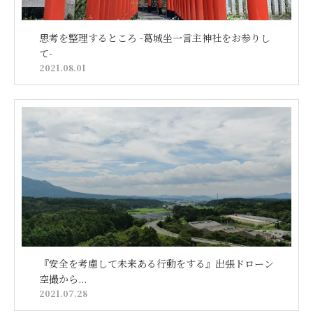
思考を整理するところ -葛城坐一言主神社をお参りし
て-
2021.08.01
『安全を考慮して未来ある行動をする』出張ドローン
空撮から...
2021.07.28